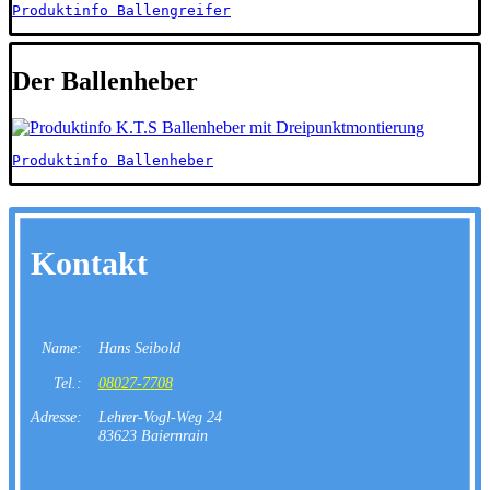
Produktinfo Ballengreifer
Der Ballenheber
Produktinfo Ballenheber
Kontakt
Name:
Hans Seibold
Tel.:
08027-7708
Adresse:
Lehrer-Vogl-Weg 24
83623 Baiernrain